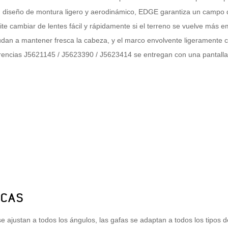
n diseño de montura ligero y aerodinámico, EDGE garantiza un campo 
e cambiar de lentes fácil y rápidamente si el terreno se vuelve más em
yudan a mantener fresca la cabeza, y el marco envolvente ligeramente 
erencias J5621145 / J5623390 / J5623414 se entregan con una pantalla
ICAS
e ajustan a todos los ángulos, las gafas se adaptan a todos los tipos 