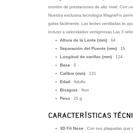
montón de prestaciones de alto nivel. Con u
Nuestra exclusiva tecnología MagneFix permit
gafas fácilmente. Las lentes ventiladas te a
incluso a velocidades vertiginosas.Las 3 ref
Altura de la Lente (mm)
: 64
Separación del Puente (mm)
: 15
Longitud de varillas (mm)
: 124
Base
: 5
Calibre (mm)
: 131
Edad
: Adulto
Bisagras
: Non
Peso
:
25 g
CARACTERÍSTICAS TÉCN
3D Fit Nose
: Con sus plaquetas que s