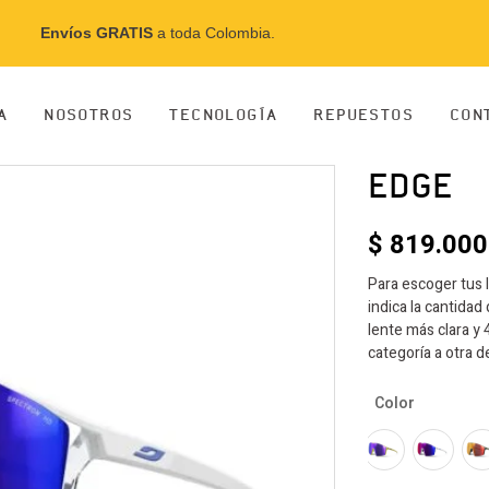
Envíos GRATIS
a toda Colombia.
A
NOSOTROS
TECNOLOGÍA
REPUESTOS
CON
EDGE
$
819.000
Para escoger tus 
indica la cantidad
lente más clara y
categoría a otra d
Color